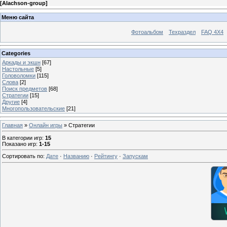
[
Alachson-group
]
Меню сайта
Фотоальбом
Техраздел
FAQ 4X4
Categories
Аркады и экшн
[67]
Настольные
[5]
Головоломки
[115]
Слова
[2]
Поиск предметов
[68]
Стратегии
[15]
Другие
[4]
Многопользовательские
[21]
Главная
»
Онлайн игры
» Стратегии
В категории игр
:
15
Показано игр
:
1-15
Сортировать по
:
Дате
·
Названию
·
Рейтингу
·
Запускам