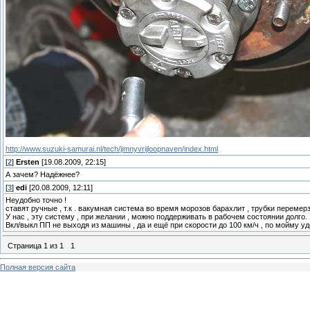
http://www.suzuki-samurai.nl/tech/jimnyvrijloopnaven/index.html
[
2
]
Ersten
[19.08.2009, 22:15]
А зачем? Надёжнее?
[
3
]
edi
[20.08.2009, 12:11]
Неудобно точно !
ставят ручные , т.к . вакумная система во время морозов барахлит , трубки переме
У нас , эту систему , при желании , можно поддерживать в рабочем состоянии долго.
Вкл/выкл ПП не выходя из машины , да и ещё при скорости до 100 км/ч , по мойму уд
Страница
1
из
1
1
Полная версия сайта