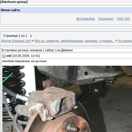
[
Alachson-group
]
Меню сайта
Фотоальбом
Техраздел
FAQ 4X4
Страница
1
из
1
1
Форум Израиль 4х4
»
Мосты, привода, диференциалы, карданы, ступицы...
»
Установк
Установка ручных локеров ( хабов ) на Джимни
[
1
]
edi
[19.08.2009, 13:41]
меняем вакумные на ручные