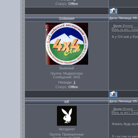
Статус:
Offline
Субароид
Дата: Пятница, 05
Quote
(
Ersten
)
Жаль на мост Dana
А у ОХ или у Еа
Бывалый
Группа: Модераторы
Сообщений:
3431
Награды:
1
Статус:
Offline
edi
Дата: Пятница, 05
Quote
(
Ersten
)
Жаль на мост Dana
блеать будь му
Авторитет
Группа: Проверенные
Я счастлив по умо