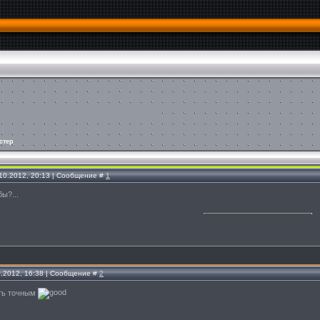
стер
.10.2012, 20:13 | Сообщение #
1
ы?...
0.2012, 16:38 | Сообщение #
2
ыть точным