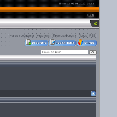
Пятница, 07.08.2026, 05:12
|
RSS
[
Новые сообщения
·
Участники
·
Правила форума
·
Поиск
·
RSS
]