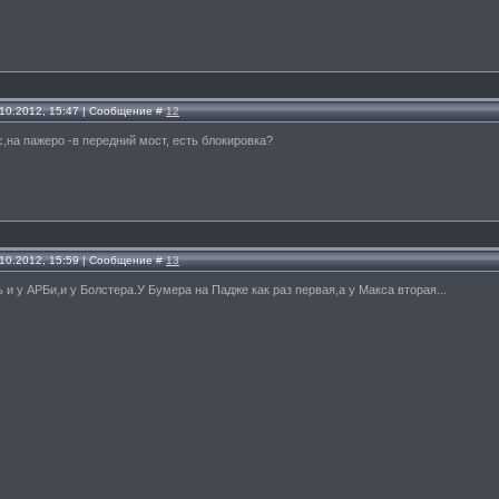
.10.2012, 15:47 | Сообщение #
12
,на пажеро -в передний мост, есть блокировка?
.10.2012, 15:59 | Сообщение #
13
 и у АРБи,и у Болстера.У Бумера на Падже как раз первая,а у Макса вторая...