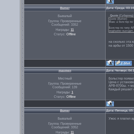
Bumer
Дата: Среда, 03.1
Бывалый
Quote
(
Субароид
)
Quote (Bumer)
Группа: Проверенные
Макс а болстер по 
Сообщений:
3352
Болстер по типу АР
Награды:
11
недёшево выходит..
Статус:
Offline
на сколько эта 
на арбы от 150
maxmen
Дата: Четверг, 04
Местный
Больстер появил
Цена с установк
Группа: Проверенные
АРВ-8700ш. + м
Сообщений:
139
Каждый решает с
Награды:
1
Статус:
Offline
Bumer
Дата: Пятница, 05
Бывалый
Ужос я платил а
Группа: Проверенные
Сообщений:
3352
Награды:
11