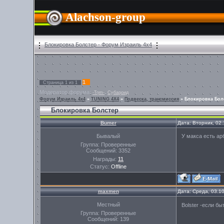
Alachson-group
Блокировка Болстер - Форум Израиль 4х4
1
Страница
1
из
1
Модератор форума:
,
-Tom-
Субароид
Форум Израиль 4х4
»
TUNING 4X4
»
Подвеска, трансмиссия
»
Блокировка Бол
Блокировка Болстер
Bumer
Дата: Вторник, 02
Бывалый
У макса есть арб
Группа: Проверенные
Сообщений:
3352
Награды:
11
Статус:
Offline
maxmen
Дата: Среда, 03.1
Местный
Bolster -если б
Группа: Проверенные
Сообщений:
139