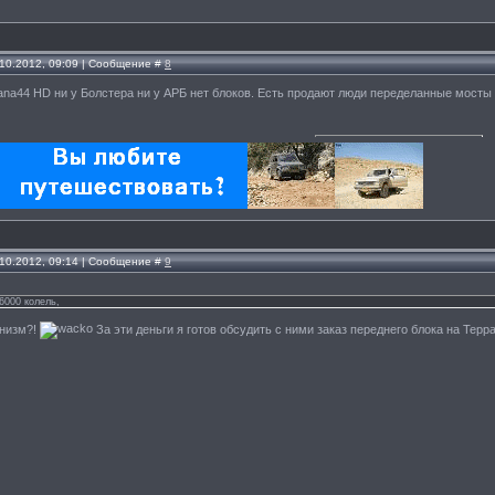
.10.2012, 09:09 | Сообщение #
8
na44 HD ни у Болстера ни у АРБ нет блоков. Есть продают люди переделанные мосты
.10.2012, 09:14 | Сообщение #
9
6000 колель,
унизм?!
За эти деньги я готов обсудить с ними заказ переднего блока на Терра