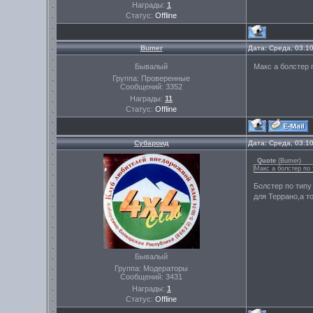
Награды:
1
Статус:
Offline
Bumer
Дата: Среда, 03.1
Бывалый
Макс а болстер 
Группа: Проверенные
Сообщений:
3352
Награды:
11
Статус:
Offline
Субароид
Дата: Среда, 03.1
Quote
(
Bumer
)
Макс а болстер по 
Болстер по типу
для Террано,а т
Бывалый
Группа: Модераторы
Сообщений:
3431
Награды:
1
Статус:
Offline