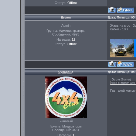
Статус:
Offline
Ersten
Дата: Пятница, 05
Admin
Жаль на мост Da
бабки - 10 т.
Группа: Администраторы
Сообщений:
4993
Награды:
12
Статус:
Offline
Субароид
Дата: Пятница, 05
Quote
(
Bumer
)
Ужос я платил арб 
Где такой комм
Бывалый
Группа: Модераторы
Сообщений:
3431
Награды:
1