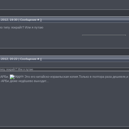
0.2012, 19:30 | Сообщение #
3
по типу локрайт? Или я путаю
0.2012, 20:22 | Сообщение #
4
типу локрайт? Или я путаю
 АРБи.
Это его китайско-израильская копия.Только в полтора раза дешевле,и
о АРБи дюже недёшево выходит...