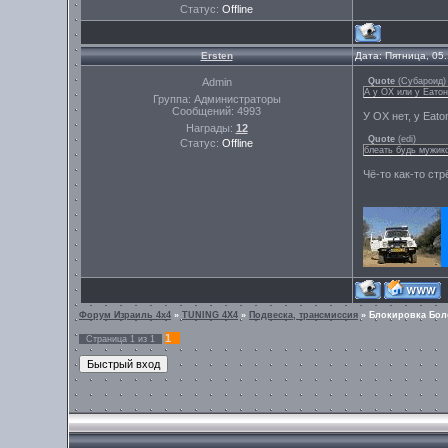
Статус:
Offline
Ersten
Дата: Пятница, 05
Admin
Quote
(
Субароид
)
А у ОХ или у Еато
Группа: Администраторы
Сообщений:
4993
У OX нет, у Eato
Награды:
12
Quote
(
edi
)
Статус:
Offline
блеать будь мужик
Чё-то как-то ст
Форум Израиль 4х4
»
TUNING 4X4
»
Подвеска, трансмиссия
»
Блокировка Бол
1
Страница
1
из
1