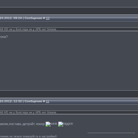
.10.2012, 09:24 | Сообщение #
10
44 HD ни у Болстера ни у АРБ нет блоков.
тона?
.10.2012, 12:32 | Сообщение #
11
44 HD ни у Болстера ни у АРБ нет блоков.
жиком,поставь детройт локер
лчанию,не лезьте пожалуйста в настройки©