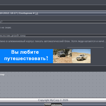
.10.2012, 16:17 | Сообщение #
14
на?
n не знаю.
ом,поставь детройт локер
рёмно в алюминиевый корпус пихать автоматический блок. Хотя люди катаются и ничё...
стер
Copyright MyCorp © 2026