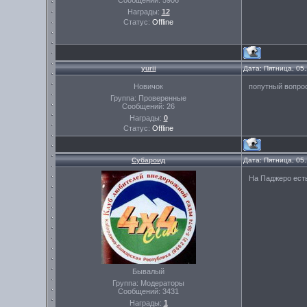
Сообщений:
5906
Награды:
12
Статус:
Offline
yurii
Дата: Пятница, 05
Новичок
попутный вопрос
Группа: Проверенные
Сообщений:
26
Награды:
0
Статус:
Offline
Субароид
Дата: Пятница, 05
На Паджеро есть
Бывалый
Группа: Модераторы
Сообщений:
3431
Награды:
1