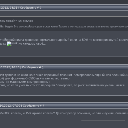
0.2012, 23:31 | Сообщение #
5
типу локрайт? Или я путаю
Би. biggrin Это его китайско-израильская копия.Только в полтора раза дешевле,и вполне приличного к
.
китайеврей ниила дешевле нормального арабы? если на 50% то можно рискнуть? колель 
0 шах
но каждому своё...
.10.2012, 16:10 | Сообщение #
6
ся давно и на сколько я знаю нареканий пока нет. Компрессор мощный, как большой А
ой( для форумчан)-6500 ш.+ маам естественно.
аам. (с маленьким компрессором).
ам, но если учесть что это передняя блокеровка, то риск значительно уменьшается.
.10.2012, 07:09 | Сообщение #
7
рб 6000 колель, и 1500аркава колель? Да компресор обычный, но это и лучше, больше п