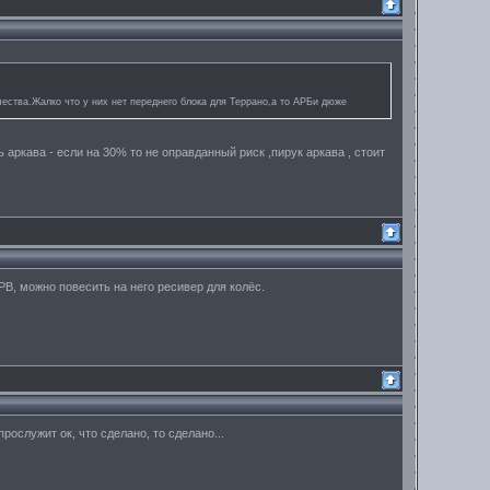
ачества.Жалко что у них нет переднего блока для Террано,а то АРБи дюже
аркава - если на 30% то не оправданный риск ,пирук аркава , стоит
РВ, можно повесить на него ресивер для колёс.
рослужит ок, что сделано, то сделано...