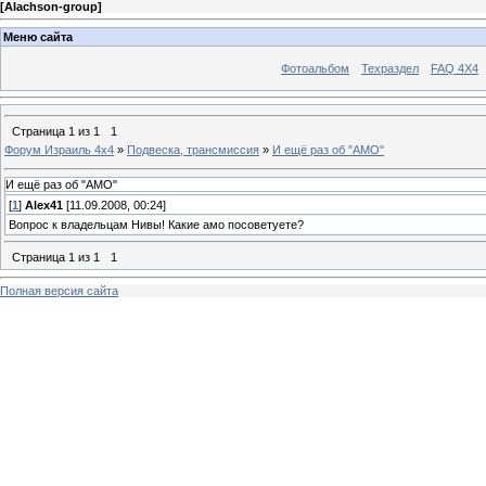
[
Alachson-group
]
Меню сайта
Фотоальбом
Техраздел
FAQ 4X4
Страница
1
из
1
1
Форум Израиль 4х4
»
Подвеска, трансмиссия
»
И ещё раз об "АМО"
И ещё раз об "АМО"
[
1
]
Alex41
[11.09.2008, 00:24]
Вопрос к владельцам Нивы! Какие амо посоветуете?
Страница
1
из
1
1
Полная версия сайта