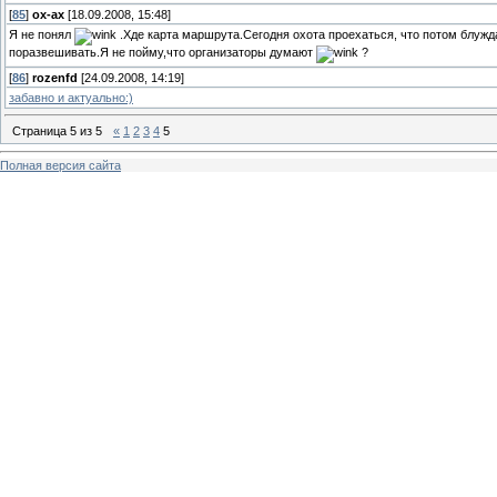
[
85
]
ох-ах
[18.09.2008, 15:48]
Я не понял
.Хде карта маршрута.Сегодня охота проехаться, что потом блужд
поразвешивать.Я не пойму,что организаторы думают
?
[
86
]
rozenfd
[24.09.2008, 14:19]
забавно и актуально:)
Страница
5
из
5
«
1
2
3
4
5
Полная версия сайта