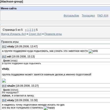
[
Alachson-group
]
Меню сайта
Фотоальбом
Техраздел
FAQ 4X4
Страница
5
из
5
«
1
2
3
4
5
Форум Израиль 4х4
»
Спорт 4х4
»
Правила игры
Правила игры
[
81
]
vitaly
[18.09.2008, 13:47]
а группе поддержки куда подьезжать, как узнать это заветное место
[
82
]
edi
[18.09.2008, 15:13]
Quote
(
vitaly
)
а группе поддержки куда подьезжать
vitaly
,
группа поддержки может занятся важным делом,а именно подготовкой
[
83
]
sha2n
[18.09.2008, 15:27]
Quote
(
rishon
)
Не передумал?
rishon
, я ответил в личку.
[
84
]
vitaly
[18.09.2008, 15:30]
я надеюсь точку подготовки ненадо искать по gps
ато вы все голодныео станитесь