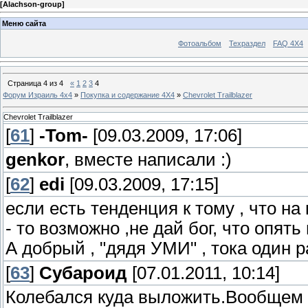
[
Alachson-group
]
Меню сайта
Фотоальбом
Техраздел
FAQ 4X4
Страница
4
из
4
«
1
2
3
4
Форум Израиль 4х4
»
Покупка и содержание 4Х4
»
Chevrolet Trailblazer
Chevrolet Trailblazer
[
61
]
-Tom-
[09.03.2009, 17:06]
genkor
, вместе написали :)
[
62
]
edi
[09.03.2009, 17:15]
если есть тенденция к тому , что на
- то возможно ,не дай бог, что опять
А добрый , "дядя УМИ" , тока один ра
[
63
]
Субароид
[07.01.2011, 10:14]
Колебался куда выложить.Вообщем во