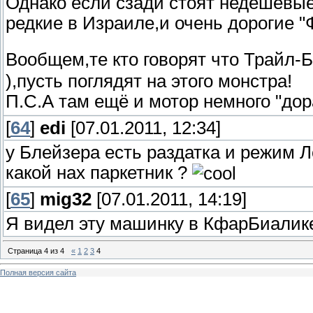
Однако если сзади стоят недешёвые
редкие в Израиле,и очень дорогие "
Вообщем,те кто говорят что Трайл-Бл
),пусть поглядят на этого монстра!
П.С.А там ещё и мотор немного "дор
[
64
]
edi
[07.01.2011, 12:34]
у Блейзера есть раздатка и режим Ло
какой нах паркетник ?
[
65
]
mig32
[07.01.2011, 14:19]
Я видел эту машинку в КфарБиалике
Страница
4
из
4
«
1
2
3
4
Полная версия сайта