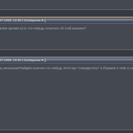
.07.2008, 13:36 | Сообщение #
2
 твоём архиве есть что-нибудь почитать об этой машине?
.07.2008, 14:16 | Сообщение #
3
ь,начальник!Найдём конечно что нибудь.Хотя про "семидесятку" в Израиле я тебе и с