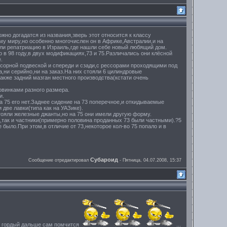
жно догадатся из названия,зверь этот относится к классу
му миру,но особенно многочислен он в Африке,Австралии,и на
или репатриацию в Израиль,где нашли себе новый любящий дом.
 в 98 году,в двух модификациях,73 и 75.Различались они клёсной
.
ссорной подвеской и спереди и сзади,с рессорами проходящими под
ни серийно,ни на заказ.На них стояли 6 цилиндровые
акже задний мазган местного производства(кстати очень
овинками разного размера.
и.
а 75 его нет.Заднее сидение на 73 поперечное,и откидываемые
две лавки(типа как на УАЗике).
стояли железные джанты,но на 75 они имели другую форму.
ы,так и частники(примерно половина проданных 73 были частными).?5
было.При этом,в отличие от 73,некоторое кол-во 75 попало и в
Субароид
Сообщение отредактировал
-
Пятница, 04.07.2008, 15:37
он гордый дальше сам помчится
...