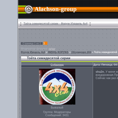
Alachson-group
Тоёта семидесятой серии - Форум Израиль 4х4
1
Страница
1
из
1
Модератор форума:
rishon
Форум Израиль 4х4
»
ЖИЗНЬ ФОРУМА
»
Обсуждение 4Х4
»
Тоёта семидесятой
Тоёта семидесятой серии
Субароид
Дата: Пятница, 04
sha2n
, У меня 
внедорожная.При
Сейчас как раз 
Бывалый
Группа: Модераторы
Сообщений:
3431