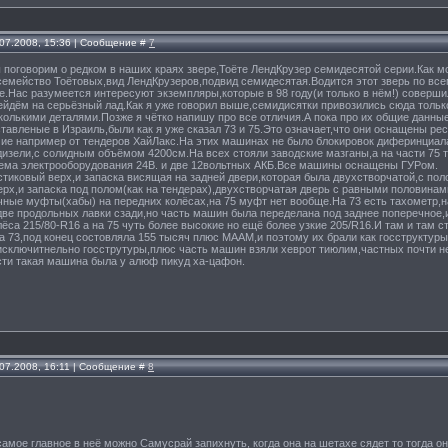
.07.2008, 15:36 | Сообщение #
7
 поговорим о редком в наших краях звере,Тоёте ЛендКрузер семидесятой серии.Как мо
емейство Тоётовых,вид ЛендКрузеров,подвид семидесятая.Водится этот зверь по все
.Нас разумеется интересуют экземпляры,которые в 98 году(и только в нём!) соверш
ейдём на серьёзный лад.Как я уже говорил выше,семидисятки привозились сюда только
колькими деталями.Позже я чётко напишу про все отличия.А пока про их общие данные
авленые в Израиль,были как я уже сказал 73 и 75.Это означает,что они оснащены ре
ие например от тендеров ХайЛакс.На этих машинах не было блокировок диферинциала,
зели,с солидным объёмом 4200см.На всех стояли заводские мазганы,а на части 75 т
тема электрооборудования 24В. и две 12вольтных АКБ.Все машины оснащены ГУРом.
стиковый верх,и запаска висящая на задней двери,которая была двухстворчатой,с пол
ерх,и запаска под полом(как на тендерах),двухстворчатая дверь с равными половинам
чные муфты(хабы) на передних колёсах,на 75 муфт нет вообще.На 73 есть тахометр,н
две продольных лавки сзади,но часть машин была переделана под заднее поперечное,и 
лёса 215/80-R16 а на 75 чуть более высокие но ещё более узкие 205/R16.И там и там 
на 73,под конец состовляла 155 тысяч плюс МААМ,и поэтому их брали как госструктур
исключитнельно госструтуры,плюс часть машин взяли хеврот тиюлим,частных почти не 
сти такая машина была у алюф пикуд ха-цафон.
.07.2008, 16:11 | Сообщение #
8
амое главное в неё можно Самусрай запихнуть, когда она на шетахе сядет то тогда 