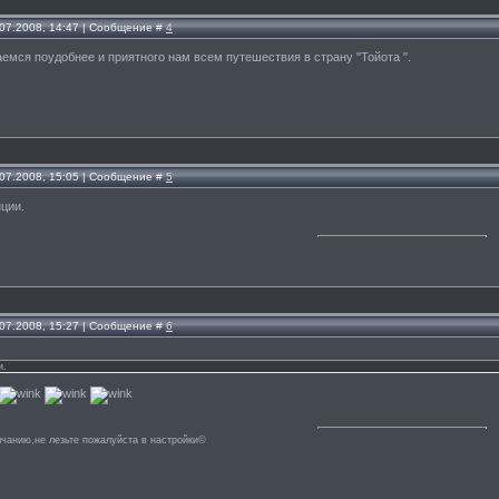
.07.2008, 14:47 | Сообщение #
4
емся поудобнее и приятного нам всем путешествия в страну "Тойота ".
.07.2008, 15:05 | Сообщение #
5
нции.
.07.2008, 15:27 | Сообщение #
6
и.
лчанию,не лезьте пожалуйста в настройки©