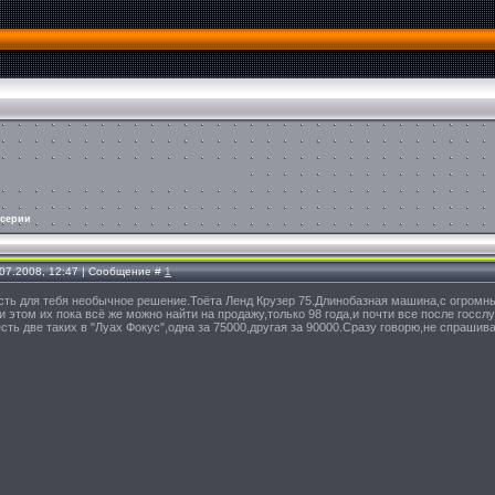
 серии
.07.2008, 12:47 | Сообщение #
1
есть для тебя необычное решение.Тоёта Ленд Крузер 75.Длинобазная машина,с огро
 этом их пока всё же можно найти на продажу,только 98 года,и почти все после госсл
есть две таких в "Луах Фокус",одна за 75000,другая за 90000.Сразу говорю,не спраши