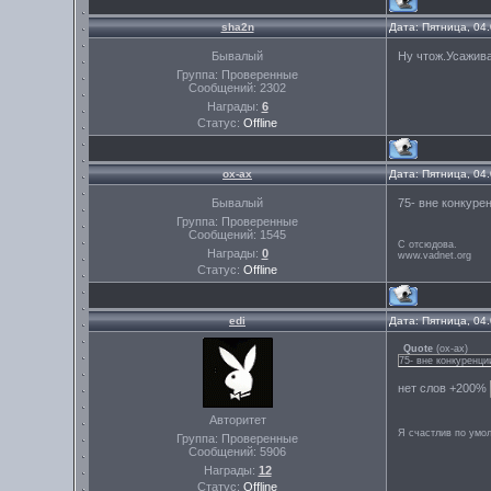
sha2n
Дата: Пятница, 04
Бывалый
Ну чтож.Усажива
Группа: Проверенные
Сообщений:
2302
Награды:
6
Статус:
Offline
ох-ах
Дата: Пятница, 04
Бывалый
75- вне конкуре
Группа: Проверенные
Сообщений:
1545
С отсюдова.
Награды:
0
www.vadnet.org
Статус:
Offline
edi
Дата: Пятница, 04
Quote
(
ох-ах
)
75- вне конкуренци
нет слов +200%
Авторитет
Я счастлив по умо
Группа: Проверенные
Сообщений:
5906
Награды:
12
Статус:
Offline