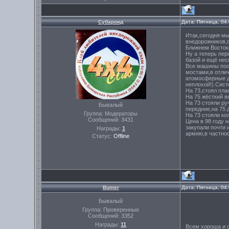
Субароид
Дата: Пятница, 04
Итак,сегодня мы
внедорожников,с
Ближнем Востоке
Ну а теперь пер
базой и ещё нес
Все машины пост
мостами,в отлич
атомосферные ди
неплохой!).Сис
На 73,стоял пла
На 75 жёсткий в
На 73 стояли ру
Бывалый
передние,на 75 
Группа: Модераторы
На 73 стояли ко
Сообщений:
3431
Цена в 98 году 
закупали почти 
Награды:
1
армию,в частно
Статус:
Offline
Bumer
Дата: Пятница, 04
Бывалый
Группа: Проверенные
Сообщений:
3352
Награды:
11
Всем хороша и с