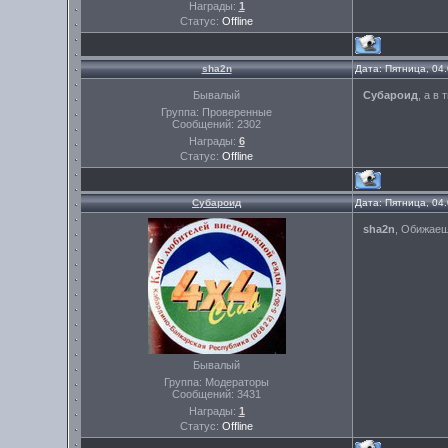
Награды:
1
Статус:
Offline
sha2n
Дата: Пятница, 04
Бывалый
Субароид
, а в
Группа: Проверенные
Сообщений:
2302
Награды:
6
Статус:
Offline
Субароид
Дата: Пятница, 04
sha2n
, Обижаеш
Бывалый
Группа: Модераторы
Сообщений:
3431
Награды:
1
Статус:
Offline