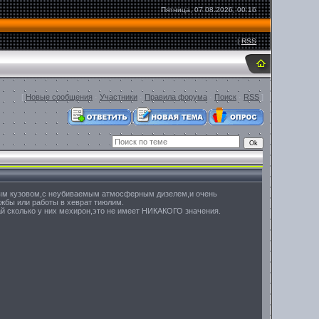
Пятница, 07.08.2026, 00:16
|
RSS
[
Новые сообщения
·
Участники
·
Правила форума
·
Поиск
·
RSS
]
мным кузовом,с неубиваемым атмосферным дизелем,и очень
ужбы или работы в хеврат тиюлим.
вай сколько у них мехирон,это не имеет НИКАКОГО значения.