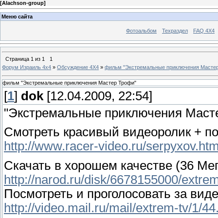
[
Alachson-group
]
Меню сайта
Фотоальбом
Техраздел
FAQ 4X4
Страница
1
из
1
1
Форум Израиль 4х4
»
Обсуждение 4Х4
»
фильм "Экстремальные приключения Масте
фильм "Экстремальные приключения Мастер Трофи"
[
1
]
dok
[12.04.2009, 22:54]
"Экстремальные приключения Маст
Смотреть красивый видеоролик + 
http://www.racer-video.ru/serpyxov.ht
Скачать в хорошем качестве (36 Мег
http://narod.ru/disk/6678155000/extre
Посмотреть и проголосовать за виде
http://video.mail.ru/mail/extrem-tv/1/44