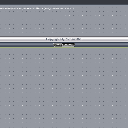
оне стоящего в воде автомобиля
(это должны знать все..)
Copyright MyCorp © 2026