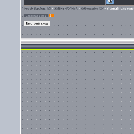
Форум Израиль 4х4
»
ЖИЗНЬ ФОРУМА
»
Обсуждение 4Х4
»
Угарный газ в сал
1
Страница
1
из
1