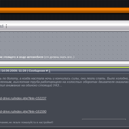
4х4
оне стоящего в воде автомобиля
(это должны знать все..)
, 14.06.2009, 11:28 | Сообщение #
1
 по болоту, а когда настала ночь и кончились силы, они легли спать. Было холодно
ленным, выхлопная труба работающего на холостых оборотах двигателя оказалас
тил внимание на одиноко стоящий УАЗ…
ad-drive.ru/index.php?link=152237
ad-drive.ru/index.php?link=161590
лчанию,не лезьте пожалуйста в настройки©