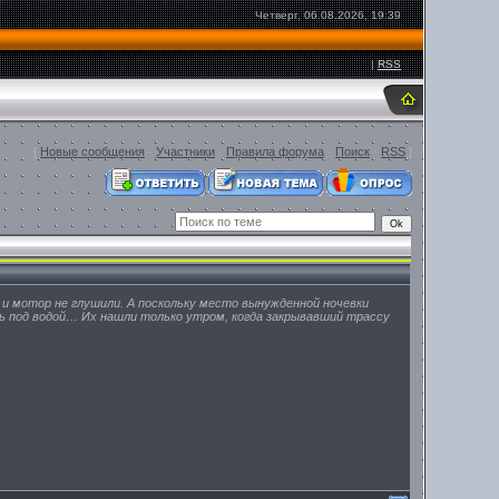
Четверг, 06.08.2026, 19:39
|
RSS
[
Новые сообщения
·
Участники
·
Правила форума
·
Поиск
·
RSS
]
, и мотор не глушили. А поскольку место вынужденной ночевки
ь под водой… Их нашли только утром, когда закрывавший трассу