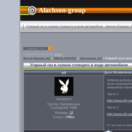
Alachson-group
Угарный газ в салоне стоящего в воде автомобиля - Форум Израиль 
1
Страница
1
из
1
Модератор форума:
rishon
Форум Израиль 4х4
»
ЖИЗНЬ ФОРУМА
»
Обсуждение 4Х4
»
Угарный газ в сал
Угарный газ в салоне стоящего в воде автомобиля
edi
Дата: Воскресенье
Ребята рубились
было полузатоп
эвакуатор обра
Часть 1
Авторитет
http://www.off-ro
Группа: Проверенные
Часть 2
Сообщений:
5906
Награды:
12
http://www.off-ro
Статус:
Offline
Я счастлив по умо