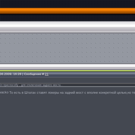
.06.2009, 16:28 | Сообщение #
21
ёл приспособу , для отключения заднего моста .
То есть в Штатах ставят локеры на задний мост с вполне конкретной целью,но т