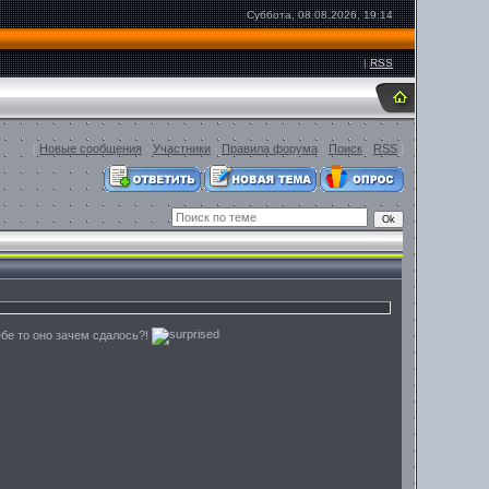
Суббота, 08.08.2026, 19:14
|
RSS
[
Новые сообщения
·
Участники
·
Правила форума
·
Поиск
·
RSS
]
ебе то оно зачем сдалось?!