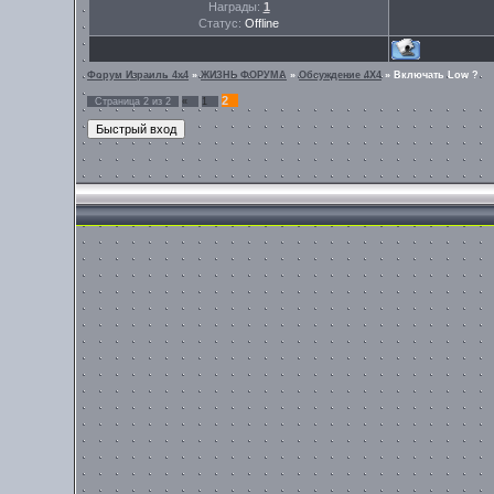
Награды:
1
Статус:
Offline
Форум Израиль 4х4
»
ЖИЗНЬ ФОРУМА
»
Обсуждение 4Х4
»
Включать Low ?
2
Страница
2
из
2
«
1