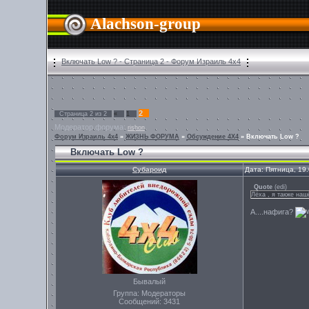
Alachson-group
Включать Low ? - Страница 2 - Форум Израиль 4х4
2
Страница
2
из
2
«
1
Модератор форума:
rishon
Форум Израиль 4х4
»
ЖИЗНЬ ФОРУМА
»
Обсуждение 4Х4
»
Включать Low ?
Включать Low ?
Субароид
Дата: Пятница, 19
Quote
(
edi
)
Лёха , я также наш
А....нафига?
Бывалый
Группа: Модераторы
Сообщений:
3431