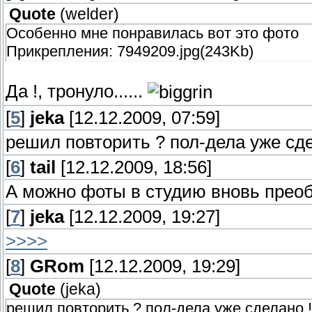
Quote
(
welder
)
Особенно мне понравилась вот это фото
Прикрепления: 7949209.jpg(243Kb)
Да !, тронуло......
[
5
]
jeka
[12.12.2009, 07:59]
решил повторить ? пол-дела уже сдел
[
6
]
tail
[12.12.2009, 18:56]
А можно фоты в студию вновь прео
[
7
]
jeka
[12.12.2009, 19:27]
>>>>
[
8
]
GRom
[12.12.2009, 19:29]
Quote
(
jeka
)
решил повторить ? пол-дела уже сделано !