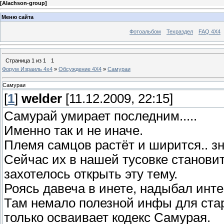
[
Alachson-group
]
Меню сайта
Фотоальбом
Техраздел
FAQ 4X4
Страница
1
из
1
1
Форум Израиль 4х4
»
Обсуждение 4Х4
»
Самураи
Самураи
[
1
]
welder
[11.12.2009, 22:15]
Самурай умирает последним.....
Именно так и не иначе.
Племя самцов растёт и ширится.. зн
Сейчас их в нашей тусовке станови
захотелось открыть эту тему.
Роясь давеча в инете, надыбал инт
Там немало полезной инфы для стар
только осваивает кодекс Самурая.