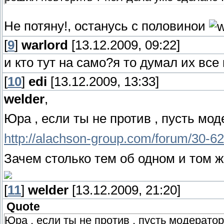
Не потяну!, останусь с половинои
[
9
]
warlord
[13.12.2009, 09:22]
и кто тут на само?я то думал их вс
[
10
]
edi
[13.12.2009, 13:33]
welder
,
Юра , если ты не против , пусть мо
http://alachson-group.com/forum/30-6
Зачем столько тем об одном и том ж
[
11
]
welder
[13.12.2009, 21:20]
Quote
Юра , если ты не против , пусть модерато