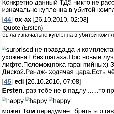
Конкретно данный ТД5 никто не расс
изначально купленна в убитой комп
[
44
]
ох-ах
[26.10.2010, 02:03]
Quote
(
Ersten
)
была изначально купленна в убитой компл
не правда,да и компле
ухожена+ без шэтаха.Про новые лучш
лифте.Поломок(пока гарантийных)
Диско2.Рендж- ходячая цара.Есть ч
[
45
]
edi
[26.10.2010, 07:08]
Ersten
, раз тебе не в падлу ......то 
может
Том
передумает брать это га