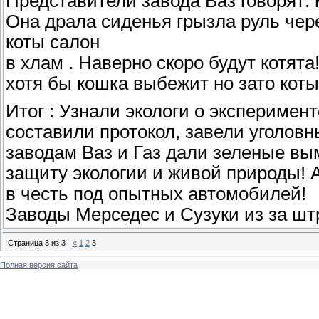
Представители завода Ваз говорят:
Она драла сиденья грызла руль чере
коты салон
в хлам . Наверно скоро будут котят
хотя бы кошка выбежит но зато коты
Итог : Узнали экологи о эксперимент
составили протокол, завели уголов
заводам Ваз и Газ дали зеленые вы
защиту экологии и живой природы! А
в честь под опытных автомобилей!
Заводы Мерседес и Сузуки из за шт
Страница
3
из
3
«
1
2
3
Полная версия сайта