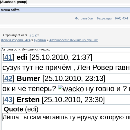
[
Alachson-group
]
Меню сайта
Фотоальбом
Техраздел
FAQ 4X4
Страница
3
из
3
«
1
2
3
Форум Израиль 4х4
»
Курилка
»
Автоновости: Лучшие из лучших
Автоновости: Лучшие из лучших
[
41
]
edi
[25.10.2010, 21:37]
сузук тут не причём , Лен Ровер гав
[
42
]
Bumer
[25.10.2010, 23:13]
ок и че теперь?
ну говно и ?
[
43
]
Ersten
[25.10.2010, 23:30]
Quote
(
edi
)
Лёша ты сам читаешь ту ерунду которую 