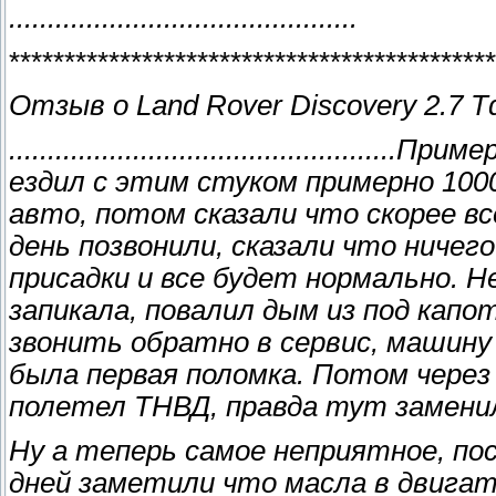
.............................................
********************************************
Отзыв о Land Rover Discovery 2.7 Td
...........................................
ездил с этим стуком примерно 1000 
авто, потом сказали что скорее вс
день позвонили, сказали что ниче
присадки и все будет нормально. Не
запикала, повалил дым из под капо
звонить обратно в сервис, машину 
была первая поломка. Потом через
полетел ТНВД, правда тут заменил
Ну а теперь самое неприятное, пос
дней заметили что масла в двигате