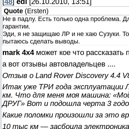
[
48
]
edi
[26.10.2010, 13:51]
Quote
(
Ersten
)
Не в падлу. Есть только одна проблема. 
гарантии.
Эди, я не защищаю ЛР и не хаю Сузуки. Т
пытаюсь сделать выводы.
mark 4x4
может кое что рассказать п
а вот отзывы автовладельцев ....
Отзыв о Land Rover Discovery 4.4 V8 
Итак уже ТРИ года эксплуатации Л
км. Что для меня моя машина: «Мо
ДРУГ» Вот и подошла черта 3 годо
Какие поломки произошли за это вр
10 тыс км — засбоила электроника