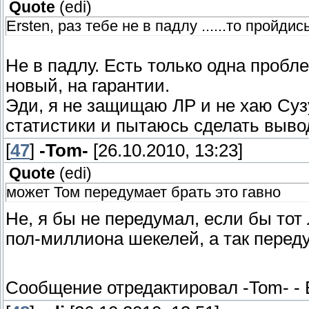
Quote
(
edi
)
Ersten, раз тебе не в падлу ......то пройдис
Не в падлу. Есть только одна проб
новый, на гарантии.
Эди, я не защищаю ЛР и не хаю Суз
статистики и пытаюсь сделать выво
[
47
]
-Tom-
[26.10.2010, 13:23]
Quote
(
edi
)
может Том передумает брать это гавно
Не, я бы не передумал, если бы тот
пол-миллиона шекелей, а так пере
Сообщение отредактировал
-Tom-
-