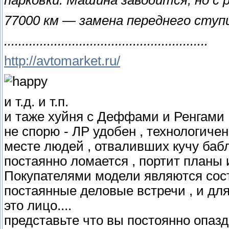
парковки. Машина заводится, но с 
77000 км — замена переднего ступ
.........................................................
http://avtomarket.ru/
и т.д. и т.п.
и таже хуйня с Деффами и Ренгами ..
не спорю - ЛР удобен , технологичен 
месте людей , отваливших кучу бабл
постаянно ломается , портит планы и т
Покупателями модели являются сос
постаянные деловые встречи , и для 
это лицо....
представьте что вы постоянно опазды