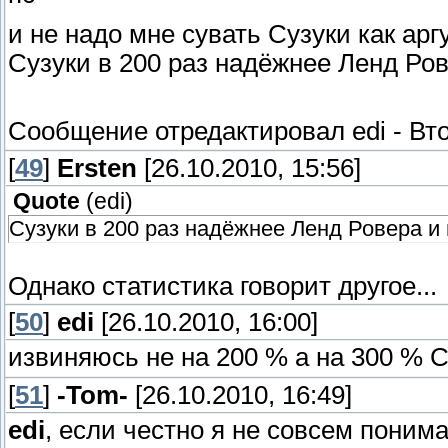
и не надо мне сувать Сузуки как аргу
Сузуки в 200 раз надёжнее Ленд Рове
Сообщение отредактировал
edi
-
Вто
[
49
]
Ersten
[26.10.2010, 15:56]
Quote
(
edi
)
Сузуки в 200 раз надёжнее Ленд Ровера и н
Однако статистика говорит другое...
[
50
]
edi
[26.10.2010, 16:00]
извиняюсь не на 200 % а на 300 % 
[
51
]
-Tom-
[26.10.2010, 16:49]
edi
, если честно я не совсем поним