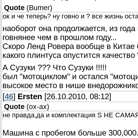
Quote
(
Bumer
)
ок и че теперь? ну говно и ? все жизнь ос
наоборот она продолжается, из года
говнянее чем в прошлом году...
Скоро Ленд Ровера вообще в Китае 
какого плинтуса опустится качество 
А Сузуки ??? Что Сузуки !!!!!
был "мотоциклом" и остался "мотоци
высокое место в нише внедорожников 
[
46
]
Ersten
[26.10.2010, 08:12]
Quote
(
ох-ах
)
не правда,да и комплектация S НЕ САМ
Машина с пробегом больше 300,000.