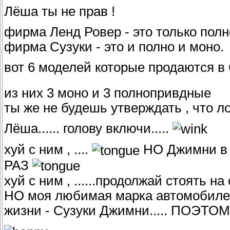
Лёша ты не прав !
фирма Ленд Ровер - это только пол
фирма Сузуки - это и полно и моно.
вот 6 моделей которые продаются в 
из них 3 моно и 3 полнопривдные
ты же не будешь утверждать , что 
Лёша...... голову включи.....
хуй с ним , ....
НО Джимни в ш
РАЗ
хуй с ним , ......продолжай стоять на 
НО моя любимая марка автомобилей
жизни - Сузуки Джимни..... ПОЭ