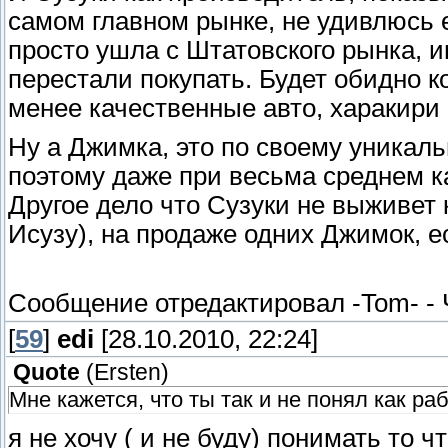
самом главном рынке, не удивлюсь е
просто ушла с Штатовского рынка, и
перестали покупать. Будет обидно к
менее качественные авто, харакири
Ну а Джимка, это по своему уникальн
поэтому даже при весьма среднем ка
Другое дело что Сузуки не выживет 
Исузу), на продаже одних Джимок, е
Сообщение отредактировал
-Tom-
-
[
59
]
edi
[28.10.2010, 22:24]
Quote
(
Ersten
)
Мне кажется, что ты так и не понял как работа
я не хочу ( и не буду) понимать то ч