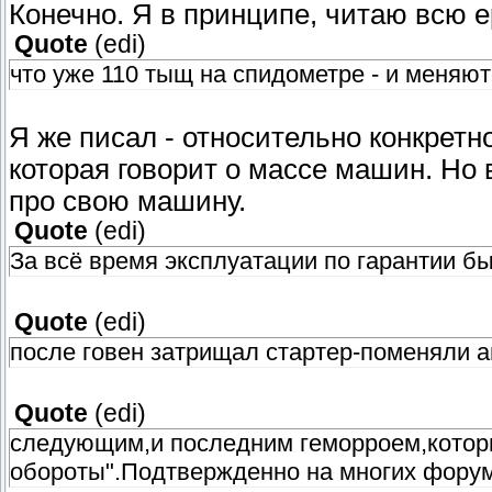
Конечно. Я в принципе, читаю всю е
Quote
(
edi
)
что уже 110 тыщ на спидометре - и меняют
Я же писал - относительно конкретн
которая говорит о массе машин. Но
про свою машину.
Quote
(
edi
)
За всё время эксплуатации по гарантии 
Quote
(
edi
)
после говен затрищал стартер-поменяли а
Quote
(
edi
)
следующим,и последним геморроем,которы
обороты".Подтвержденно на многих форума