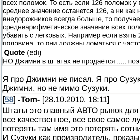
всех поломок. То есть если 126 поломок у
среднее значение останется 126, а ни как н
внедорожников всегда больше, то получает
среднеарифметическое значение всех пол
убавить с легковых. Например если взять 
половина, то они должны ломаться с часто
255
Quote
(
edi
)
НО Джимни в штатах не продаётся ..... п
Я про Джимни не писал. Я про Сузу
Джимни, но не мимо Сузуки.
[
58
]
-Tom-
[28.10.2010, 18:11]
Штаты это главный АВТО рынок для в
все качественное, все свое самое 
потерять там имя это потерять сот
И Сузуки как производитель, показы