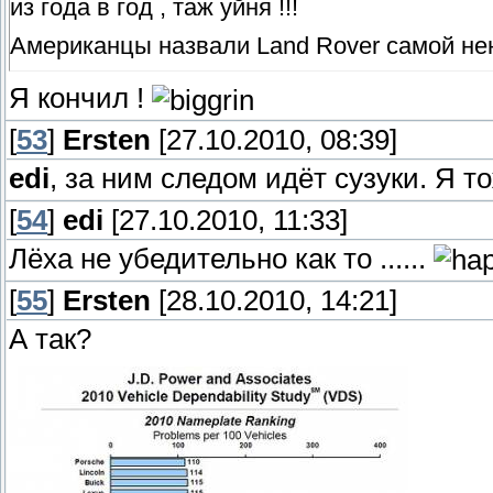
из года в год , таж уйня !!!
Американцы назвали Land Rover самой ненадеж
Я кончил !
[
53
]
Ersten
[27.10.2010, 08:39]
edi
, за ним следом идёт сузуки. Я 
[
54
]
edi
[27.10.2010, 11:33]
Лёха не убедительно как то ......
[
55
]
Ersten
[28.10.2010, 14:21]
А так?