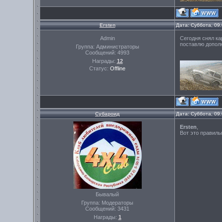
Ersten
Дата: Суббота, 09
Admin
Сегодня снял ка
поставлю допол
Группа: Администраторы
Сообщений:
4993
Награды:
12
Статус:
Offline
Субароид
Дата: Суббота, 09
Ersten
,
Вот это правиль
Бывалый
Группа: Модераторы
Сообщений:
3431
Награды:
1