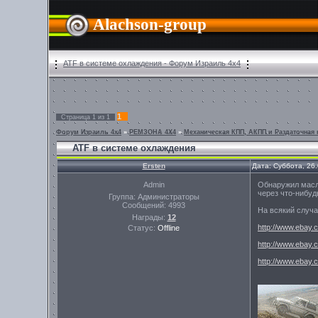
Alachson-group
ATF в системе охлаждения - Форум Израиль 4х4
1
Страница
1
из
1
Форум Израиль 4х4
»
РЕМЗОНА 4Х4
»
Механическая КПП, АКПП и Раздаточная
ATF в системе охлаждения
Ersten
Дата: Суббота, 26
Admin
Обнаружил масло
через что-нибуд
Группа: Администраторы
Сообщений:
4993
На всякий случа
Награды:
12
http://www.ebay.c
Статус:
Offline
http://www.ebay.c
http://www.ebay.c