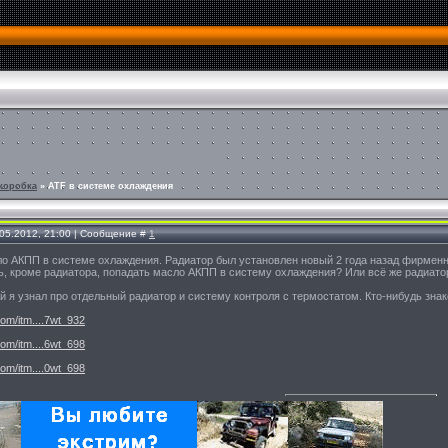
 коробка
»
ATF в системе охлаждения
.05.2012, 21:00 | Сообщение #
1
 АКПП в системе охлаждения. Радиатор был установлен новый 2 года назад фирменны
ь, кроме радиатора, попадать масло АКПП в систему охлаждения? Или всё же радиат
й я узнал про отдельный радиатор и систему контроля с термостатом. Кто-нибудь зна
om/itm....7wt_932
om/itm....6wt_698
om/itm....0wt_698