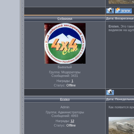
Субароид
Дата: Воскресенье
Ersten
, Это так
видимом на щупе
Бывалый
Группа: Модераторы
Сообщений:
3431
Награды:
1
Статус:
Offline
Ersten
Дата: Понедельник
Admin
Как появится вр
Группа: Администраторы
Сообщений:
4993
Награды:
12
Статус:
Offline