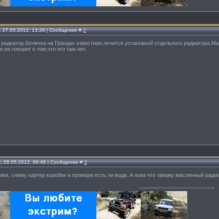
, 27.05.2012, 13:26 | Сообщение #
2
и радиатор.Болячка на Грандах известная,лечится установкой отдельного радиатора.М
,не говорит о том,что его там нет.
, 28.05.2012, 06:48 | Сообщение #
3
емя, сниму картер коробки и проверю есть ли вода. А пока что закажу маслянный ради