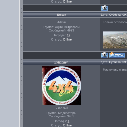
Статус:
Offline
Ersten
Дата: Суббота, 09
Admin
Только осталось
Группа: Администраторы
Сообщений:
4993
Награды:
12
Статус:
Offline
Субароид
Дата: Суббота, 09
Насколько я зна
Бывалый
Группа: Модераторы
Сообщений:
3431
Награды:
1
Статус:
Offline