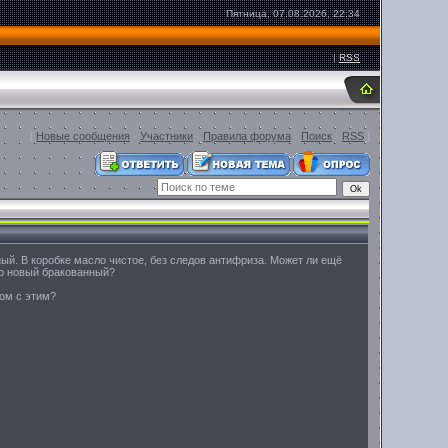
Пятница, 07.08.2026, 22:34
|
RSS
[
Новые сообщения
·
Участники
·
Правила форума
·
Поиск
·
RSS
]
й. В коробке масло чистое, без следов антифриза. Может ли ещё
ор новый бракованный?
ком с этим?