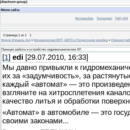
[
Alachson-group
]
Меню сайта
Фотоальбом
Техраздел
FAQ 4X4
Страница
1
из
1
1
Форум Израиль 4х4
»
Механическая КПП, АКПП и Раздаточная коробка
»
Принцип раб
Принцип работы и устройство гидромеханических КП
[
1
]
edi
[29.07.2010, 16:33]
Мы давно привыкли к гидромеханич
их за «задумчивость», за растянуты
каждый «автомат» — это произведен
взгляните на хитросплетения канал
качество литья и обработки поверхн
«Автомат» в автомобиле — это госуд
своими законами...