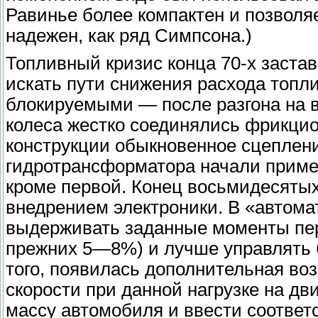
Равинье более компактен и позволяе
надежен, как ряд Симпсона.)
Топливный кризис конца 70-х заста
искать пути снижения расхода топл
блокируемыми — после разгона на 
колеса жестко соединялись фрикци
конструкции обыкновенное сцепление
гидротрансформатора начали примен
кроме первой. Конец восьмидесяты
внедрением электроники. В «автомат
выдерживать заданные моменты пер
прежних 5—8%) и лучше управлять 
того, появилась дополнительная во
скорости при данной нагрузке на дв
массу автомобиля и ввести соответ