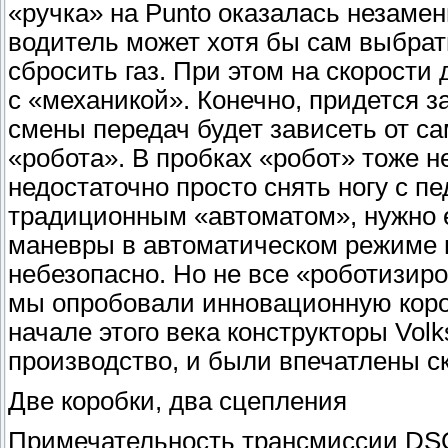
«ручка» на Punto оказалась незаме
водитель может хотя бы сам выбра
сбросить газ. При этом на скорости
с «механикой». Конечно, придется з
смены передач будет зависеть от са
«робота». В пробках «робот» тоже н
недостаточно просто снять ногу с п
традиционным «автоматом», нужно е
маневры в автоматическом режиме н
небезопасно. Но не все «роботизиро
мы опробовали инновационную коробк
начале этого века конструкторы Vol
производство, и были впечатлены с
Две коробки, два сцепления
Примечательность трансмиссии DSG