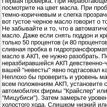
Первая проверка. При неработающем
посмотрите на цвет масла. При проб
темно-коричневым и слегка прозрачн
вот густое черное масло говорит о т
Не забывайте и то, что в автоматич
масло. Даже если снять поддон и к
только 50 процентов (и 80 процентов
сливная пробка в гидротрансформат
масло в АКП, ее нужно разобрать. 
неразбиравшейся АКП девственно-чи
вашей "невесты" явно подтасовал к
Неплохо бы проверить и уровень ма
всем положениям АКП, установите се
автомобилях фирмы "Крайслер" или
"Мицубиси"). Затем замерьте урове
холостого хода. Слишком низкий ил