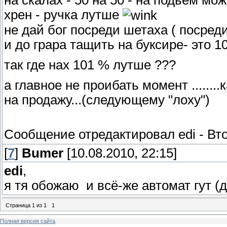
хрен - ручка лутше
не дай бог посреди шетаха ( посред
и до грара тащить на буксире- это 1
так где нах 101 % лутше ???
а главное не проибать момент ......
на продажу...(следующему "лоху")
Сообщение отредактировал
edi
-
Вто
[
7
]
Bumer
[10.08.2010, 22:15]
edi
,
я тя обожаю
и всё-же автомат гут (д
Страница
1
из
1
1
Полная версия сайта