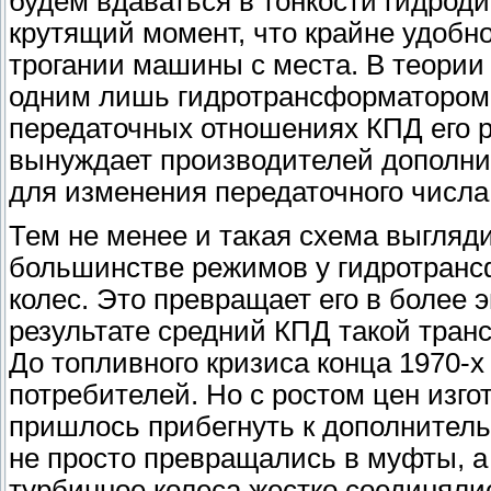
будем вдаваться в тонкости гидрод
крутящий момент, что крайне удобн
трогании машины с места. В теори
одним лишь гидротрансформатором, 
передаточных отношениях КПД его р
вынуждает производителей дополни
для изменения передаточного числа
Тем не менее и такая схема выгляд
большинстве режимов у гидротранс
колес. Это превращает его в более
результате средний КПД такой тран
До топливного кризиса конца 1970-х
потребителей. Но с ростом цен изг
пришлось прибегнуть к дополнител
не просто превращались в муфты, а
турбинное колеса жестко соединял