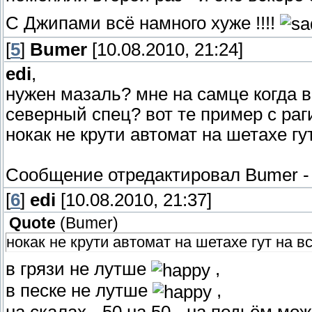
С Джипами всё намного хуже !!!!
[
5
]
Bumer
[10.08.2010, 21:24]
edi
,
нужен мазаль? мне на самце когда 
северный спец? вот те пример с ра
нокак не крути автомат на шетахе гут
Сообщение отредактировал
Bumer
[
6
]
edi
[10.08.2010, 21:37]
Quote
(
Bumer
)
нокак не крути автомат на шетахе гут на вс
в грязи не лутше
,
в песке не лутше
,
на скалах - 50 на 50 - на подьём мож