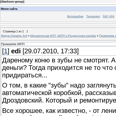
[
Alachson-group
]
Меню сайта
Фотоальбом
Техраздел
FAQ 4X4
Страница
1
из
1
1
Форум Израиль 4х4
»
Механическая КПП, АКПП и Раздаточная коробка
»
Проверяем 
Проверяем АКПП
[
1
]
edi
[29.07.2010, 17:33]
Дареному коню в зубы не смотрят. А
деньги? Тогда приходится не то что 
придираться...
О том, в какие "зубы" надо загляну
автоматической коробкой, рассказ
Дроздовский. Который и ремонтируе
Все хорошее, как известно, - от лени