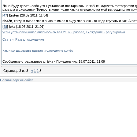
Ясно.Буду делать себе углы установки-постараюсь не забыть сделать фотографии для
развала и схождения.Точность,конечно,не как на стенде,но,на мой взгляд,вполне пр
[
47
]
Ersten
[28.02.2011, 11:54]
sha2n
, когда я писал что я знаю, я имел в виду что знаю что надо крутить и как. А во
[
48
]
jeka
[18.07.2011, 21:01]
углы установки колес автомобиль ваз 2107 - развал, схождение - регулировка
Статьи: Развал схождение
Как и когда делать развал и схождение колёс
Сообщение отредактировал
jeka
-
Понедельник, 18.07.2011, 21:09
Страница
3
из
3
«
1
2
3
Полная версия сайта