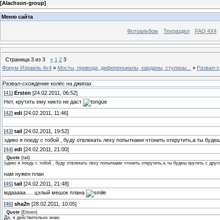
[
Alachson-group
]
Меню сайта
Фотоальбом
Техраздел
FAQ 4X4
Страница
3
из
3
«
1
2
3
Форум Израиль 4х4
»
Мосты, привода, диференциалы, карданы, ступицы...
»
Развал-с
Развал-схождение колёс на джипах
[
41
]
Ersten
[24.02.2011, 06:52]
Нет, крутить ему никто не даст
[
42
]
edi
[24.02.2011, 11:46]
[
43
]
tail
[24.02.2011, 19:52]
эдико я поеду с тобой , буду отвлекать леху попытками чтонить открутить,а ты будеш
[
44
]
edi
[24.02.2011, 21:00]
Quote
(
tail
)
эдико я поеду с тобой , буду отвлекать леху попытками чтонить открутить,а ты будеш крутить с друг
нам нужен план
[
45
]
tail
[24.02.2011, 21:48]
мдааааа..... цэлый мешок плана
[
46
]
sha2n
[28.02.2011, 10:05]
Quote
(
Ersten
)
Да, я действительно знаю.