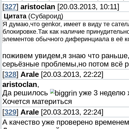
[
327
]
aristoclan
[20.03.2013, 10:11]
Цитата
(
Субароид
)
Я думаю,что genkor, имеет в виду те сате
блокировке.Так как наличие принудительно
элементов обычного диферинциала в её к
поживем увидем,я знаю что раньше,
серьёзные проблемы,но потом всё 
[
328
]
Arale
[20.03.2013, 22:22]
aristoclan
,
Да решилось
уже 3 неделю 
Хочется материться
[
329
]
Arale
[20.03.2013, 22:24]
А качество уже проверено времене