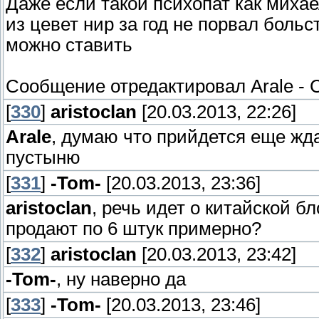
Даже если такой психопат как михае
из цевет нир за год не порвал больс
можно ставить
Сообщение отредактировал
Arale
-
С
[
330
]
aristoclan
[20.03.2013, 22:26]
Arale
, думаю что прийдется еще жда
пустыню
[
331
]
-Tom-
[20.03.2013, 23:36]
aristoclan
, речь идет о китайской б
продают по 6 штук примерно?
[
332
]
aristoclan
[20.03.2013, 23:42]
-Tom-
, ну наверно да
[
333
]
-Tom-
[20.03.2013, 23:46]