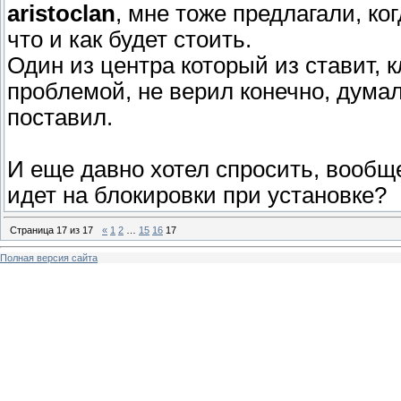
aristoclan
, мне тоже предлагали, ко
что и как будет стоить.
Один из центра который из ставит, к
проблемой, не верил конечно, думал
поставил.
И еще давно хотел спросить, вообще
идет на блокировки при установке?
Страница
17
из
17
«
1
2
…
15
16
17
Полная версия сайта