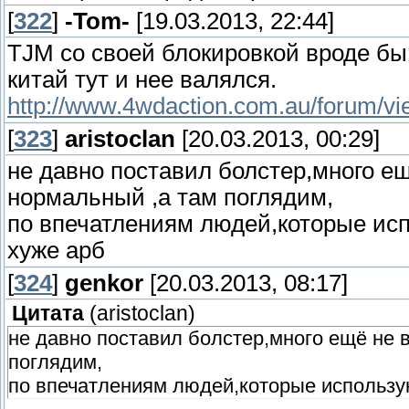
[
322
]
-Tom-
[19.03.2013, 22:44]
TJM со своей блокировкой вроде бы 
китай тут и нее валялся.
http://www.4wdaction.com.au/forum/v
[
323
]
aristoclan
[20.03.2013, 00:29]
не давно поставил болстер,много ещ
нормальный ,а там поглядим,
по впечатлениям людей,которые исп
хуже арб
[
324
]
genkor
[20.03.2013, 08:17]
Цитата
(
aristoclan
)
не давно поставил болстер,много ещё не 
поглядим,
по впечатлениям людей,которые использую