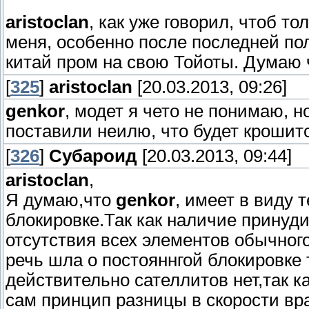
aristoclan
, как уже говорил, чтоб т
меня, особенно после последней по
китай пром на свою Тойоты. Думаю 
[
325
]
aristoclan
[20.03.2013, 09:26]
genkor
, модет я чето не понимаю, н
поставили неилю, что будет крошит
[
326
]
Субароид
[20.03.2013, 09:44]
aristoclan
,
Я думаю,что
genkor
, имеет в виду 
блокировке.Так как наличие принуд
отсутствия всех элементов обычног
речь шла о постояннгой блокировке 
действительно сателлитов нет,так 
сам принцип разницы в скорости вр