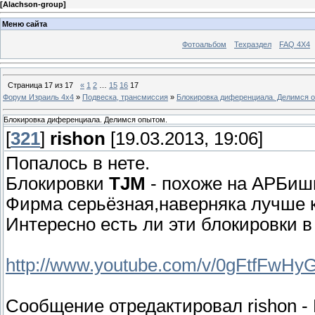
[
Alachson-group
]
Меню сайта
Фотоальбом
Техраздел
FAQ 4X4
Страница
17
из
17
«
1
2
…
15
16
17
Форум Израиль 4х4
»
Подвеска, трансмиссия
»
Блокировка диференциала. Делимся 
Блокировка диференциала. Делимся опытом.
[
321
]
rishon
[19.03.2013, 19:06]
Попалось в нете.
Блокировки
TJM
- похоже на АРБиш
Фирма серьёзная,наверняка лучше ки
Интересно есть ли эти блокировки в
http://www.youtube.com/v/0gFtfFwHy
Сообщение отредактировал
rishon
-